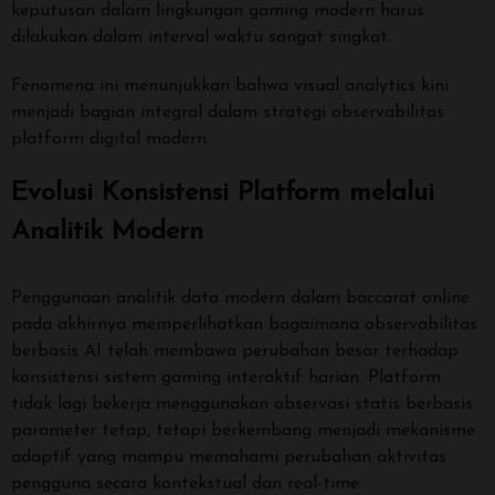
keputusan dalam lingkungan gaming modern harus
dilakukan dalam interval waktu sangat singkat.
Fenomena ini menunjukkan bahwa visual analytics kini
menjadi bagian integral dalam strategi observabilitas
platform digital modern.
Evolusi Konsistensi Platform melalui
Analitik Modern
Penggunaan analitik data modern dalam baccarat online
pada akhirnya memperlihatkan bagaimana observabilitas
berbasis AI telah membawa perubahan besar terhadap
konsistensi sistem gaming interaktif harian. Platform
tidak lagi bekerja menggunakan observasi statis berbasis
parameter tetap, tetapi berkembang menjadi mekanisme
adaptif yang mampu memahami perubahan aktivitas
pengguna secara kontekstual dan real-time.