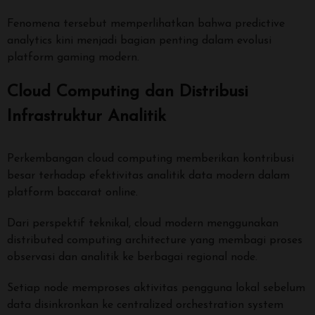
Fenomena tersebut memperlihatkan bahwa predictive
analytics kini menjadi bagian penting dalam evolusi
platform gaming modern.
Cloud Computing dan Distribusi
Infrastruktur Analitik
Perkembangan cloud computing memberikan kontribusi
besar terhadap efektivitas analitik data modern dalam
platform baccarat online.
Dari perspektif teknikal, cloud modern menggunakan
distributed computing architecture yang membagi proses
observasi dan analitik ke berbagai regional node.
Setiap node memproses aktivitas pengguna lokal sebelum
data disinkronkan ke centralized orchestration system