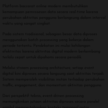
Platform baccarat online modern membutuhkan
kemampuan pemrosesan data secara real-time karena
perubahan aktivitas pengguna berlangsung dalam interval
waktu yang sangat singkat.
Pada sistem tradisional, sebagian besar data diproses
menggunakan batch processing yang bekerja dalam
periode tertentu. Pendekatan ini mulai kehilangan
efektivitas karena aktivitas digital modern berkembang
terlalu cepat untuk dipahami secara periodik.
Melalui stream processing architecture, setiap event
digital kini diproses secara langsung saat aktivitas terjadi.
Sistem memperoleh visibilitas instan terhadap perubahan
traffic, engagement, dan momentum aktivitas pengguna.
Dari perspektif teknis, event-driven processing
memungkinkan jutaan aktivitas diproses secara paralel
sambil mempertahankan konteks temporal antar