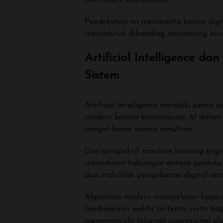
Pendekatan ini membantu kasino digit
menyeluruh dibanding monitoring konv
Artificial Intelligence d
Sistem
Artificial intelligence memiliki pera
modern karena kemampuan AI dalam 
sangat besar secara simultan.
Dari perspektif machine learning eng
memahami hubungan antara perilaku pe
dan stabilitas pengalaman digital se
Algoritma modern mempelajari bagai
berdasarkan waktu tertentu serta b
memengaruhi tekanan operasional pl