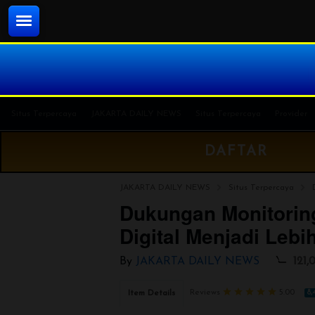
Situs Terpercaya
JAKARTA DAILY NEWS
Contact 
Situs Terpercaya
JAKARTA DAILY NEWS
Situs Terpercaya
Provider
DAFTAR
JAKARTA DAILY NEWS
Situs Terpercaya
Dukungan Monitoring
Digital Menjadi Leb
By
JAKARTA DAILY NEWS
121,
5.00
Reviews
5.00
Item Details
8,