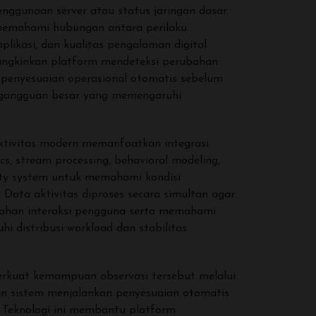
ggunaan server atau status jaringan dasar.
 memahami hubungan antara perilaku
aplikasi, dan kualitas pengalaman digital
ungkinkan platform mendeteksi perubahan
n penyesuaian operasional otomatis sebelum
 gangguan besar yang memengaruhi
 aktivitas modern memanfaatkan integrasi
tics, stream processing, behavioral modeling,
lity system untuk memahami kondisi
. Data aktivitas diproses secara simultan agar
han interaksi pengguna serta memahami
i distribusi workload dan stabilitas
perkuat kemampuan observasi tersebut melalui
n sistem menjalankan penyesuaian otomatis
. Teknologi ini membantu platform