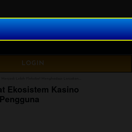
rpercaya
Situs Game Online
LOGIN
DAFTAR
ing
LOGIN
adi Lebih Fleksibel Menghadapi Lonjakan Pengguna
at Ekosistem Kasino
n Pengguna