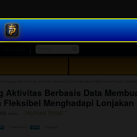
Situs Te
Us
Game Online
About me
Info
Forum
Gam
Situs
Game Online
Game
Online
Resmi
Dukungan Monitoring Aktivitas Berbasis Data Membuat Ekosistem Kasino Digital Menj
 Aktivitas Berbasis Data Membu
ih Fleksibel Menghadapi Lonjaka
002
sales
PILIHAN PUSAT
Comments
Support
410
4,594