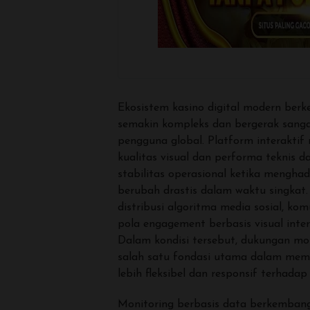
Ekosistem kasino digital modern ber
semakin kompleks dan bergerak sanga
pengguna global. Platform interaktif 
kualitas visual dan performa teknis 
stabilitas operasional ketika mengha
berubah drastis dalam waktu singkat. 
distribusi algoritma media sosial, komu
pola engagement berbasis visual inter
Dalam kondisi tersebut, dukungan mon
salah satu fondasi utama dalam mem
lebih fleksibel dan responsif terhada
Monitoring berbasis data berkemban