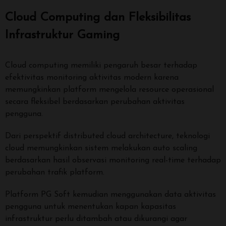
Cloud Computing dan Fleksibilitas
Infrastruktur Gaming
Cloud computing memiliki pengaruh besar terhadap
efektivitas monitoring aktivitas modern karena
memungkinkan platform mengelola resource operasional
secara fleksibel berdasarkan perubahan aktivitas
pengguna.
Dari perspektif distributed cloud architecture, teknologi
cloud memungkinkan sistem melakukan auto scaling
berdasarkan hasil observasi monitoring real-time terhadap
perubahan trafik platform.
Platform PG Soft kemudian menggunakan data aktivitas
pengguna untuk menentukan kapan kapasitas
infrastruktur perlu ditambah atau dikurangi agar