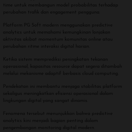
time untuk membangun model probabilitas terhadap
perubahan trafik dan engagement pengguna.
Platform PG Soft modern menggunakan predictive
analytics untuk memahami kemungkinan lonjakan
aktivitas akibat momentum komunitas online atau
perubahan ritme interaksi digital harian.
Ketika sistem memprediksi peningkatan tekanan
operasional, kapasitas resource dapat segera ditambah
melalui mekanisme adaptif berbasis cloud computing.
Pendekatan ini membantu menjaga stabilitas platform
sekaligus meningkatkan efisiensi operasional dalam
lingkungan digital yang sangat dinamis.
Fenomena tersebut menunjukkan bahwa predictive
analytics kini menjadi bagian penting dalam
pengembangan monitoring digital modern.