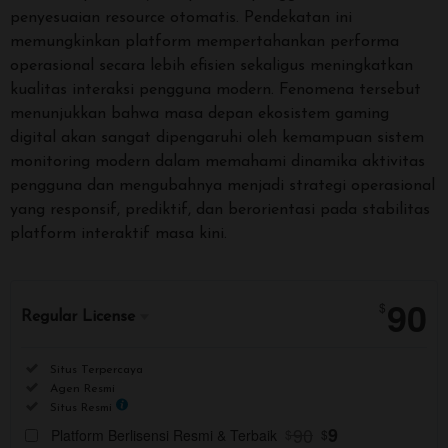
penyesuaian resource otomatis. Pendekatan ini
memungkinkan platform mempertahankan performa
operasional secara lebih efisien sekaligus meningkatkan
kualitas interaksi pengguna modern. Fenomena tersebut
menunjukkan bahwa masa depan ekosistem gaming
digital akan sangat dipengaruhi oleh kemampuan sistem
monitoring modern dalam memahami dinamika aktivitas
pengguna dan mengubahnya menjadi strategi operasional
yang responsif, prediktif, dan berorientasi pada stabilitas
platform interaktif masa kini.
90
$
Regular License
Regular
Included:
Situs Terpercaya
License
Included:
Agen Resmi
SELECTED
Included:
Situs Resmi
90
$
90
9
Platform Berlisensi Resmi & Terbaik
$
$