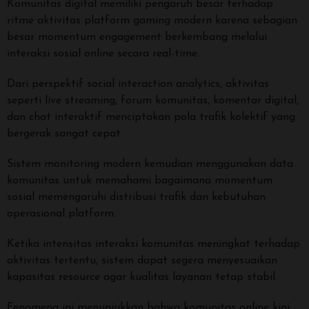
Komunitas digital memiliki pengaruh besar terhadap
ritme aktivitas platform gaming modern karena sebagian
besar momentum engagement berkembang melalui
interaksi sosial online secara real-time.
Dari perspektif social interaction analytics, aktivitas
seperti live streaming, forum komunitas, komentar digital,
dan chat interaktif menciptakan pola trafik kolektif yang
bergerak sangat cepat.
Sistem monitoring modern kemudian menggunakan data
komunitas untuk memahami bagaimana momentum
sosial memengaruhi distribusi trafik dan kebutuhan
operasional platform.
Ketika intensitas interaksi komunitas meningkat terhadap
aktivitas tertentu, sistem dapat segera menyesuaikan
kapasitas resource agar kualitas layanan tetap stabil.
Fenomena ini menunjukkan bahwa komunitas online kini