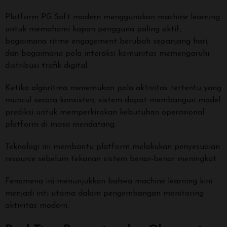
Platform PG Soft modern menggunakan machine learning
untuk memahami kapan pengguna paling aktif,
bagaimana ritme engagement berubah sepanjang hari,
dan bagaimana pola interaksi komunitas memengaruhi
distribusi trafik digital.
Ketika algoritma menemukan pola aktivitas tertentu yang
muncul secara konsisten, sistem dapat membangun model
prediksi untuk memperkirakan kebutuhan operasional
platform di masa mendatang.
Teknologi ini membantu platform melakukan penyesuaian
resource sebelum tekanan sistem benar-benar meningkat.
Fenomena ini menunjukkan bahwa machine learning kini
menjadi inti utama dalam pengembangan monitoring
aktivitas modern.