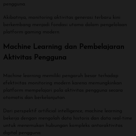
pengguna.
Akibatnya, monitoring aktivitas generasi terbaru kini
berkembang menjadi fondasi utama dalam pengelolaan
platform gaming modern.
Machine Learning dan Pembelajaran
Aktivitas Pengguna
Machine learning memiliki pengaruh besar terhadap
efektivitas monitoring modern karena memungkinkan
platform mempelajari pola aktivitas pengguna secara
otomatis dan berkelanjutan.
Dari perspektif artificial intelligence, machine learning
bekerja dengan mengolah data historis dan data real-time
untuk menemukan hubungan kompleks antaraktivitas
digital pengguna.