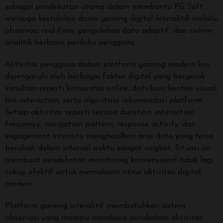
sebagai pendekatan utama dalam membantu PG Soft
menjaga kestabilan dunia gaming digital interaktif melalui
observasi real-time, pengolahan data adaptif, dan sistem
analitik berbasis perilaku pengguna.
Aktivitas pengguna dalam platform gaming modern kini
dipengaruhi oleh berbagai faktor digital yang bergerak
simultan seperti komunitas online, distribusi konten visual,
live interaction, serta algoritma rekomendasi platform.
Setiap aktivitas seperti session duration, interaction
frequency, navigation pattern, response activity, dan
engagement intensity menghasilkan arus data yang terus
berubah dalam interval waktu sangat singkat. Situasi ini
membuat pendekatan monitoring konvensional tidak lagi
cukup efektif untuk memahami ritme aktivitas digital
modern.
Platform gaming interaktif membutuhkan sistem
observasi yang mampu membaca perubahan aktivitas