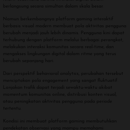
berlangsung secara simultan dalam skala besar.
Namun berkembangnya platform gaming interaktif
berbasis visual modern membuat pola aktivitas pengguna
berubah menjadi jauh lebih dinamis. Pengguna kini dapat
terhubung dengan platform melalui berbagai perangkat,
melakukan interaksi komunitas secara real-time, dan
mengakses lingkungan digital dalam ritme yang terus
berubah sepanjang hari.
Dari perspektif behavioral analytics, perubahan tersebut
menciptakan pola engagement yang sangat fluktuatif.
Lonjakan trafik dapat terjadi sewaktu-waktu akibat
momentum komunitas online, distribusi konten visual,
atau peningkatan aktivitas pengguna pada periode
tertentu.
Kondisi ini membuat platform gaming membutuhkan
pendekatan observasi yang mampu memahami