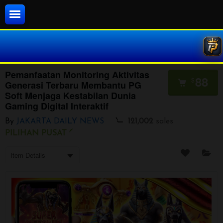
DAFTAR
LOGIN
JAKARTA DAILY NEWS
Situs Terpercaya
Pemanfaatan Monitoring Aktivitas Generasi Terbaru Membantu PG Soft Menjaga Kestabilan Dunia Gaming Digital Interaktif
Pemanfaatan Monitoring Aktivitas
88
$
Generasi Terbaru Membantu PG
Soft Menjaga Kestabilan Dunia
Gaming Digital Interaktif
By
JAKARTA DAILY NEWS
121,002
sales
PILIHAN PUSAT
Item Details