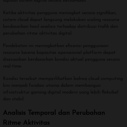
lapisan sistem digital secara bersamaan.
Ketika aktivitas pengguna meningkat secara signifikan,
sistem cloud dapat langsung melakukan scaling resource
berdasarkan hasil analisis terhadap distribusi trafik dan
perubahan ritme aktivitas digital.
Pendekatan ini meningkatkan efisiensi penggunaan
resource karena kapasitas operasional platform dapat
disesuaikan berdasarkan kondisi aktual pengguna secara
real-time.
Kondisi tersebut memperlihatkan bahwa cloud computing
kini menjadi fondasi utama dalam membangun
infrastruktur gaming digital modern yang lebih fleksibel
dan stabil.
Analisis Temporal dan Perubahan
Ritme Aktivitas