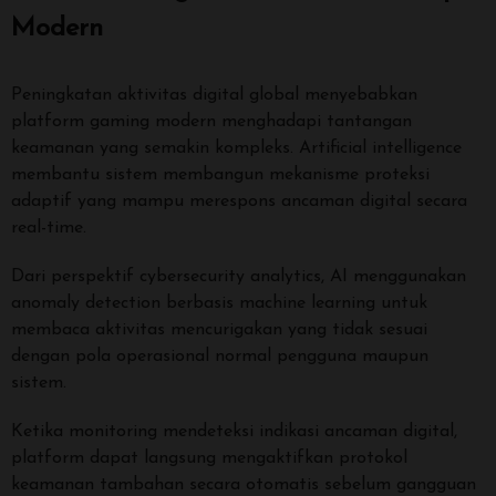
Modern
Peningkatan aktivitas digital global menyebabkan
platform gaming modern menghadapi tantangan
keamanan yang semakin kompleks. Artificial intelligence
membantu sistem membangun mekanisme proteksi
adaptif yang mampu merespons ancaman digital secara
real-time.
Dari perspektif cybersecurity analytics, AI menggunakan
anomaly detection berbasis machine learning untuk
membaca aktivitas mencurigakan yang tidak sesuai
dengan pola operasional normal pengguna maupun
sistem.
Ketika monitoring mendeteksi indikasi ancaman digital,
platform dapat langsung mengaktifkan protokol
keamanan tambahan secara otomatis sebelum gangguan