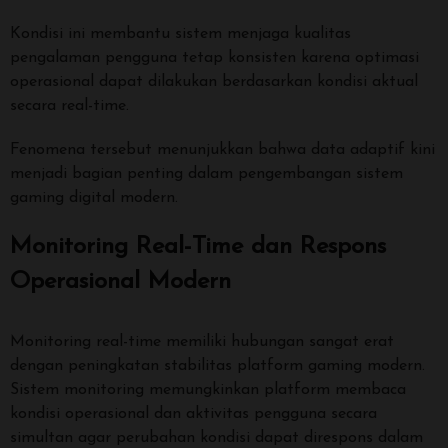
Kondisi ini membantu sistem menjaga kualitas
pengalaman pengguna tetap konsisten karena optimasi
operasional dapat dilakukan berdasarkan kondisi aktual
secara real-time.
Fenomena tersebut menunjukkan bahwa data adaptif kini
menjadi bagian penting dalam pengembangan sistem
gaming digital modern.
Monitoring Real-Time dan Respons
Operasional Modern
Monitoring real-time memiliki hubungan sangat erat
dengan peningkatan stabilitas platform gaming modern.
Sistem monitoring memungkinkan platform membaca
kondisi operasional dan aktivitas pengguna secara
simultan agar perubahan kondisi dapat direspons dalam