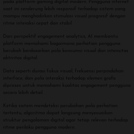
pada platform gaming digital modern. Pengguna internet
saat ini cenderung lebih responsif terhadap sistem yang
mampu menghadirkan stimulasi visual progresif dengan
ritme interaksi cepat dan stabil.
Dari perspektif engagement analytics, AI membantu
platform memahami bagaimana perhatian pengguna
berubah berdasarkan pola konsumsi visual dan intensitas
aktivitas digital.
Data seperti durasi fokus visual, frekuensi perpindahan
interface, dan pola interaksi terhadap elemen grafis
diproses untuk memahami kualitas engagement pengguna
secara lebih detail.
Ketika sistem mendeteksi perubahan pola perhatian
tertentu, algoritma dapat langsung menyesuaikan
struktur pengalaman digital agar tetap relevan terhadap
ritme perilaku pengguna modern.