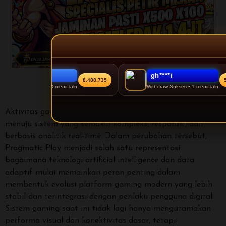
**h
gh****i
8.488.735
5.775.1
raw Sukses • 3 menit lalu
Withdraw Sukses • 1 menit lalu
Show More
Aktivitas gaming digital modern terus berkembang
menuju sistem yang semakin kompleks, responsif, dan
berbasis analitik real-time. Dalam perubahan tersebut,
Pragmatic Play menjadi salah satu representasi
bagaimana teknologi artificial intelligence dan data
adaptif mulai memainkan peran penting dalam
membentuk evolusi platform gaming modern yang lebih
stabil dan terintegrasi dengan perilaku pengguna digital.
Sistem gaming saat ini tidak lagi hanya mengutamakan
performa visual dan konektivitas dasar, tetapi