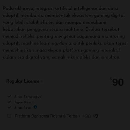
Pada akhirnya, integrasi artificial intelligence dan data
adaptif membantu membentuk ekosistem gaming digital
yang lebih stabil, efisien, dan mampu memahami
kebutuhan pengguna secara real-time. Evolusi tersebut
menjadi refleksi penting mengenai bagaimana monitoring
adaptif, machine learning, dan analitik perilaku akan terus
mendefinisikan masa depan platform gaming interaktif
dalam era digital yang semakin kompleks dan simultan.
90
$
Regular License
Regular
Included:
Situs Terpercaya
License
Included:
Agen Resmi
SELECTED
Included:
Situs Resmi
90
$
90
9
Platform Berlisensi Resmi & Terbaik
$
$
Use, by
you or