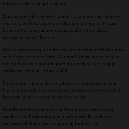
interval waktu sangat singkat.
Dari perspektif telemetry analytics, monitoring modern
memproses data seperti perubahan latency, distribusi
bandwidth, penggunaan resource, dan ritme akses
pengguna secara kontinu.
Ketika monitoring mendeteksi peningkatan aktivitas pada
salah satu area platform, AI dapat langsung melakukan
redistribusi workload maupun optimasi resource agar
performa layanan tetap stabil.
Pendekatan ini membantu platform mempertahankan
kualitas pengalaman pengguna meskipun aktivitas digital
berubah sangat cepat sepanjang waktu.
Kondisi tersebut memperlihatkan bahwa monitoring
modern kini berkembang menjadi pusat kecerdasan
operasional dalam sistem gaming berbasis AI.