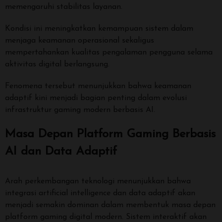
memengaruhi stabilitas layanan.
Kondisi ini meningkatkan kemampuan sistem dalam
menjaga keamanan operasional sekaligus
mempertahankan kualitas pengalaman pengguna selama
aktivitas digital berlangsung.
Fenomena tersebut menunjukkan bahwa keamanan
adaptif kini menjadi bagian penting dalam evolusi
infrastruktur gaming modern berbasis AI.
Masa Depan Platform Gaming Berbasis
AI dan Data Adaptif
Arah perkembangan teknologi menunjukkan bahwa
integrasi artificial intelligence dan data adaptif akan
menjadi semakin dominan dalam membentuk masa depan
platform gaming digital modern. Sistem interaktif akan