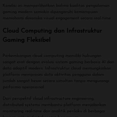
Kondisi ini memperlihatkan bahwa kualitas pengalaman
gaming modern semakin dipengaruhi kemampuan
memahami dinamika visual engagement secara real-time.
Cloud Computing dan Infrastruktur
Gaming Fleksibel
Perkembangan cloud computing memiliki hubungan
sangat erat dengan evolusi sistem gaming berbasis AI dan
data adaptif modern. Infrastruktur cloud memungkinkan
platform memproses data aktivitas pengguna dalam
jumlah sangat besar secara simultan tanpa mengurangi
performa operasional.
Dari perspektif cloud infrastructure engineering,
distributed systems membantu platform menjalankan
monitoring real-time dan analitik perilaku di berbagai