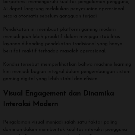
berpotensi memengaruhi kualitas pengalaman pengguna,
AI dapat langsung melakukan penyesuaian operasional
secara otomatis sebelum gangguan terjadi.
Pendekatan ini membuat platform gaming modern
menjadi jauh lebih proaktif dalam menjaga stabilitas
layanan dibanding pendekatan tradisional yang hanya
bersifat reaktif terhadap masalah operasional.
Kondisi tersebut memperlihatkan bahwa machine learning
kini menjadi bagian integral dalam pengembangan sistem
gaming digital yang lebih stabil dan efisien.
Visual Engagement dan Dinamika
Interaksi Modern
Pengalaman visual menjadi salah satu faktor paling
dominan dalam membentuk kualitas interaksi pengguna