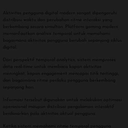
Aktivitas pengguna digital modern sangat dipengaruhi
distribusi waktu dan perubahan ritme interaksi yang
berkembang secara simultan. Platform gaming modern
memanfaatkan analisis temporal untuk memahami
bagaimana aktivitas pengguna berubah sepanjang siklus
digital.
Dari perspektif temporal analytics, sistem memproses
data real-time untuk membaca kapan aktivitas
meningkat, kapan engagement mencapai titik tertinggi,
dan bagaimana ritme perilaku pengguna berkembang
sepanjang hari.
Informasi tersebut digunakan untuk melakukan optimasi
operasional maupun distribusi pengalaman interaktif
berdasarkan pola aktivitas aktual pengguna.
Ketika sistem memahami ritme temporal pengguna