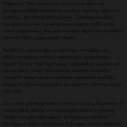
Pragmatic Play memproses jutaan data aktivitas
pengguna melalui kombinasi machine learning, telemetry
analytics, dan distributed systems. Teknologi tersebut
membantu sistem memahami perubahan trafik, ritme
visual engagement, dan pola navigasi digital hanya dalam
interval waktu yang sangat singkat.
Kondisi ini menciptakan evolusi baru terhadap cara
platform gaming modern membangun pengalaman
digital. Sistem tidak lagi hanya menjalankan operasional
secara pasif, tetapi berkembang menjadi ekosistem
interaktif yang mampu membaca perubahan perilaku
pengguna dan menyesuaikan pengalaman gaming secara
real-time.
Dari sudut pandang behavioral data science, fenomena ini
menunjukkan bahwa perkembangan platform gaming
modern semakin dipengaruhi kemampuan artificial
intelligence dalam memahami hubungan antara aktivitas