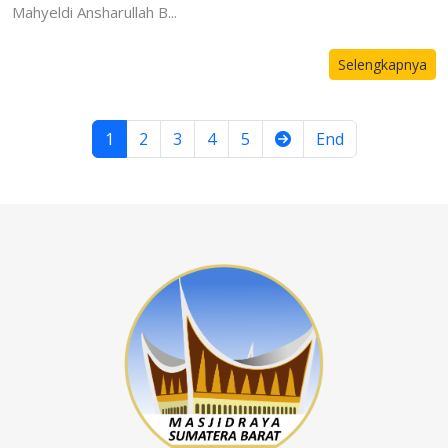
Mahyeldi Ansharullah B...
Selengkapnya
1
2
3
4
5
End